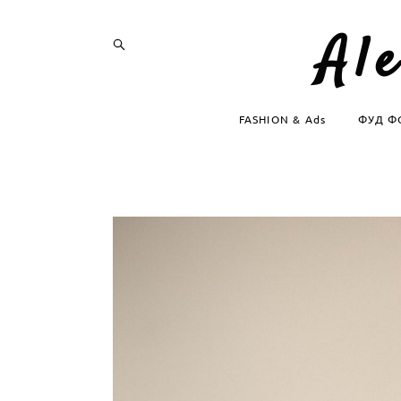
Al
FASHION & Ads
ФУД Ф